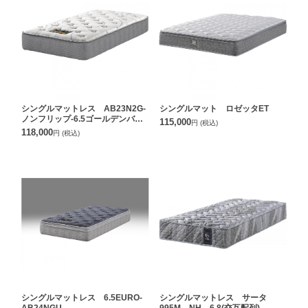
シングルマットレス AB23N2G-
シングルマット ロゼッタET
ノンフリップ-6.5ゴールデンバリ
115,000
円
(税込)
ュー
118,000
円
(税込)
シングルマットレス 6.5EURO-
シングルマットレス サータ
AB24NGU
995M NH 6.8(交互配列)