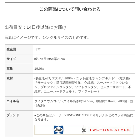
この商品について問い合わせる
出荷目安：14日後以降にお届け
写真はイメージです。シングルサイズのものです。
生産国
日本
サイズ
幅97×長195×厚28cm
重量
19.0kg
素材
(表生地)ポリエステル100%・ニット生地(ジャンプキルト)、(充填物)
「サーミック」温度調節機能生地、化繊綿、スーパーソフトウレタ
ン、プロファイルウレタン、ソフトウレタン、センターサポート、不
織布、ニューハードフェルト、フィラーシート
コイル名
タイタニウムコイル(コイル高さ約14.5cm、線径約2.0mm、403個・並
行配列)
ブランド
■この商品はシーリー×TWO-ONE STYLEオリジナルとのコラボ商品に
なります。