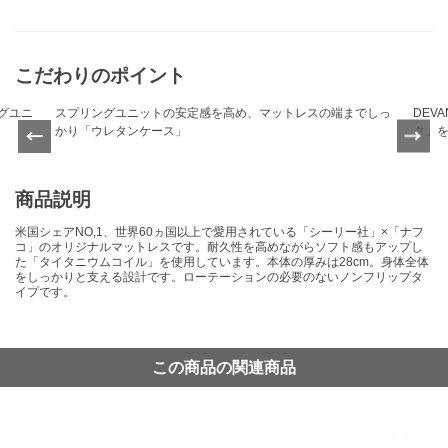
こだわりのポイント
グユニ
スプリングユニットの安定感を高め、マットレスの端までしっ
DEV
Previ
かり「ウレタンケース」
ク」
Next
ous
商品説明
米国シェアNO,1、世界60ヵ国以上で愛用されている「シーリー社」×「ナフ
コ」のオリジナルマットレスです。耐久性を高めながらソフト感もアップし
た「タイタニウムコイル」を使用しています。本体の厚みは28cm。身体全体
をしっかりと支える設計です。ローテーションの必要のないノンフリップタ
イプです。
この商品の関連商品