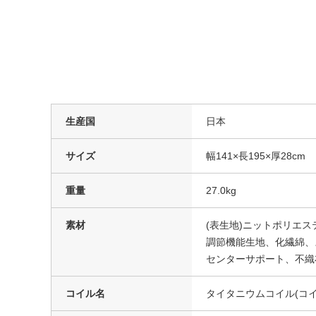
生産国
日本
サイズ
幅141×長195×厚28cm
重量
27.0kg
素材
(表生地)ニットポリエス
調節機能生地、化繊綿、
センターサポート、不織
コイル名
タイタニウムコイル(コイル