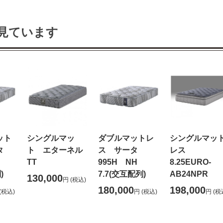
見ています
ット
シングルマッ
ダブルマットレ
シングルマッ
タ
ト エターネル
ス サータ
レス
H
TT
995H NH
8.25EURO-
)
7.7(交互配列)
AB24NPR
130,000
円
(税込)
180,000
198,000
(税込)
円
(税込)
円
(税