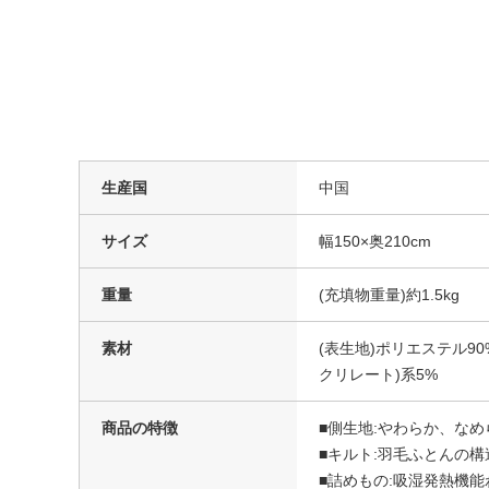
生産国
中国
サイズ
幅150×奥210cm
重量
(充填物重量)約1.5kg
素材
(表生地)ポリエステル90
クリレート)系5%
商品の特徴
■側生地:やわらか、な
■キルト:羽毛ふとんの
■詰めもの:吸湿発熱機