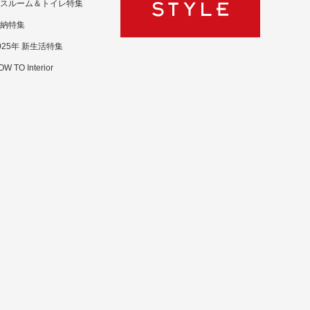
スルーム＆トイレ特集
納特集
025年 新生活特集
W TO Interior