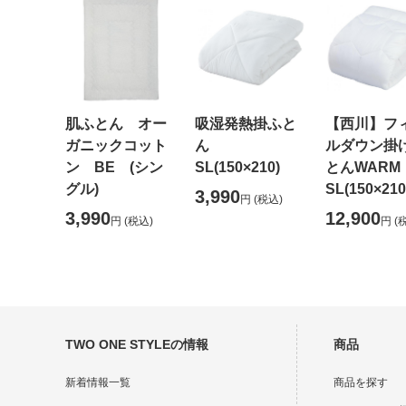
肌ふとん オー
吸湿発熱掛ふと
【西川】フ
ガニックコット
ん
ルダウン掛
ン BE (シン
SL(150×210)
とんWAR
グル)
SL(150×210
3,990
円
(税込)
3,990
12,900
円
(税込)
円
(
TWO ONE STYLEの情報
商品
新着情報一覧
商品を探す