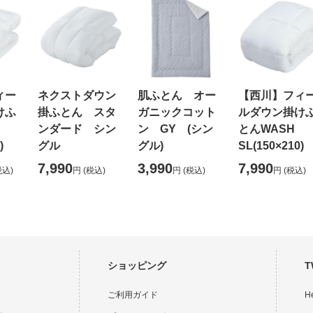
ィー
ネクストダウン
肌ふとん オー
【西川】フィ
けふ
掛ふとん スタ
ガニックコット
ルダウン掛け
M
ンダード シン
ン GY (シン
とんWASH
)
グル
グル)
SL(150×210)
7,990
3,990
7,990
税込)
円
(税込)
円
(税込)
円
(税込)
ショッピング
T
ご利用ガイド
H