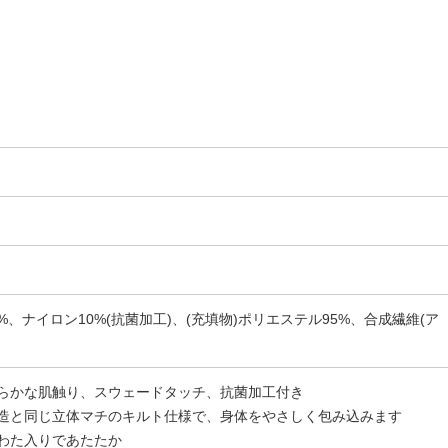
%、ナイロン10%(抗菌加工)、(充填物)ポリエステル95%、合成繊維(ア
めらかな肌触り、スウェードタッチ、抗菌加工付き
構造と同じ立体マチのキルト仕様で、身体をやさしく包み込みます
能わた入りであたたか