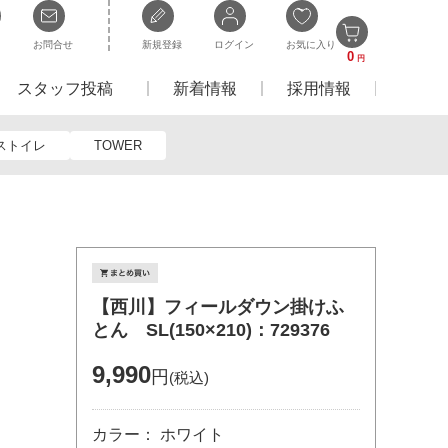
お問合せ
新規登録
ログイン
お気に入り
0
円
スタッフ投稿
新着情報
採用情報
ストイレ
TOWER
【西川】フィールダウン掛けふ
とん SL(150×210)：729376
9,990
円
(税込)
カラー： ホワイト