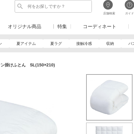
店舗検索
ガイド
オリジナル商品
特集
コーディネート
ン
夏アイテム
夏ラグ
接触冷感
収納
バ
けふとん SL(150×210)