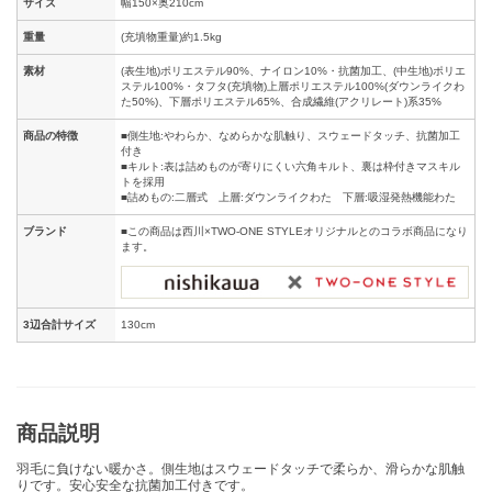
サイズ
幅150×奥210cm
重量
(充填物重量)約1.5kg
素材
(表生地)ポリエステル90%、ナイロン10%・抗菌加工、(中生地)ポリエ
ステル100%・タフタ(充填物)上層ポリエステル100%(ダウンライクわ
た50%)、下層ポリエステル65%、合成繊維(アクリレート)系35%
商品の特徴
■側生地:やわらか、なめらかな肌触り、スウェードタッチ、抗菌加工
付き
■キルト:表は詰めものが寄りにくい六角キルト、裏は枠付きマスキル
トを採用
■詰めもの:二層式 上層:ダウンライクわた 下層:吸湿発熱機能わた
ブランド
■この商品は西川×TWO-ONE STYLEオリジナルとのコラボ商品になり
ます。
3辺合計サイズ
130cm
商品説明
羽毛に負けない暖かさ。側生地はスウェードタッチで柔らか、滑らかな肌触
りです。安心安全な抗菌加工付きです。