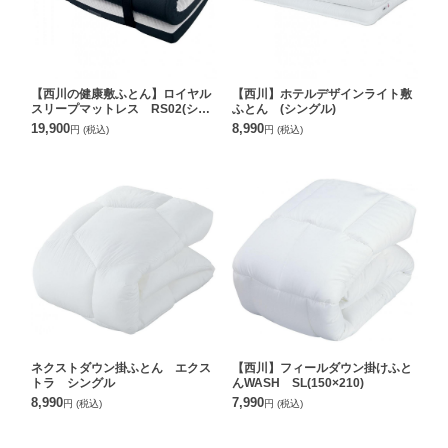
【西川の健康敷ふとん】ロイヤル
【西川】ホテルデザインライト敷
スリープマットレス RS02(シン
ふとん (シングル)
グル)
19,900
8,990
円
(税込)
円
(税込)
ネクストダウン掛ふとん エクス
【西川】フィールダウン掛けふと
トラ シングル
んWASH SL(150×210)
8,990
7,990
円
(税込)
円
(税込)