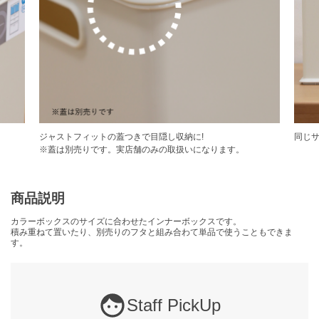
ジャストフィットの蓋つきで目隠し収納に!
同じ
※蓋は別売りです。実店舗のみの取扱いになります。
商品説明
カラーボックスのサイズに合わせたインナーボックスです。
積み重ねて置いたり、別売りのフタと組み合わて単品で使うこともできま
す。
Staff PickUp