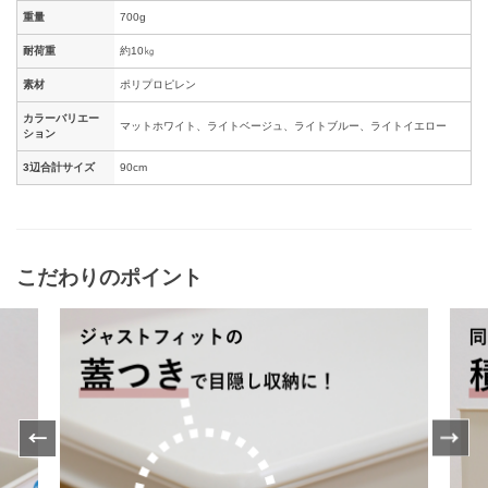
重量
700g
耐荷重
約10㎏
素材
ポリプロピレン
カラーバリエー
マットホワイト、ライトベージュ、ライトブルー、ライトイエロー
ション
3辺合計サイズ
90cm
こだわりのポイント
Previ
Next
ous