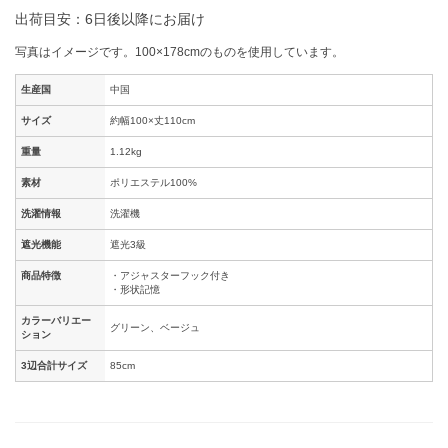
出荷目安：6日後以降にお届け
写真はイメージです。100×178cmのものを使用しています。
生産国
中国
サイズ
約幅100×丈110cm
重量
1.12kg
素材
ポリエステル100%
洗濯情報
洗濯機
遮光機能
遮光3級
商品特徴
・アジャスターフック付き
・形状記憶
カラーバリエー
グリーン、ベージュ
ション
3辺合計サイズ
85cm