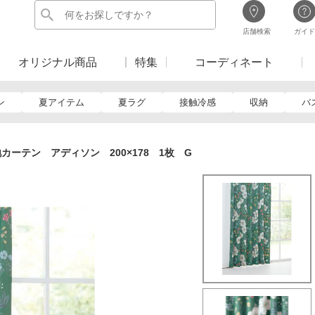
店舗検索
ガイド
オリジナル商品
特集
コーディネート
ン
夏アイテム
夏ラグ
接触冷感
収納
バ
カーテン アディソン 200×178 1枚 G