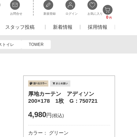
お問合せ
新規登録
ログイン
お気に入り
0
円
スタッフ投稿
新着情報
採用情報
ストイレ
TOWER
厚地カーテン アディソン
200×178 1枚 G：750721
4,980
円
(税込)
カラー： グリーン