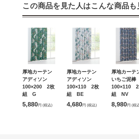
この商品を見た人はこんな商品も
厚地カーテン
厚地カーテン
厚地カー
アディソン
アディソン
いちご泥
100×200 2枚
100×110 2枚
100×110 
組 G
組 BE
組 NV
5,880
4,680
8,980
円
(税込)
円
(税込)
円
(税込