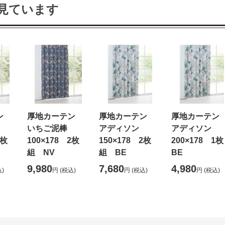
見ています
テン
厚地カーテン
厚地カーテン
厚地カーテ
棒
いちご泥棒
アディソン
アディソン
2枚
100×178 2枚
150×178 2枚
200×178 
組 NV
組 BE
BE
9,980
7,680
4,980
)
円
(税込)
円
(税込)
円
(税込)