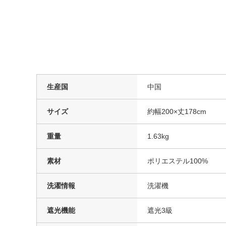
生産国
中国
サイズ
約幅200×丈178cm
重量
1.63kg
素材
ポリエステル100%
洗濯情報
洗濯機
遮光機能
遮光3級