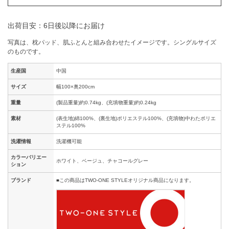
出荷目安：6日後以降にお届け
写真は、枕パッド、肌ふとんと組み合わせたイメージです。シングルサイズ
のものです。
生産国
中国
サイズ
幅100×奥200cm
重量
(製品重量)約0.74kg、(充填物重量)約0.24kg
素材
(表生地)綿100%、(裏生地)ポリエステル100%、(充填物)中わたポリエ
ステル100%
洗濯情報
洗濯機可能
カラーバリエー
ホワイト、ベージュ、チャコールグレー
ション
ブランド
■この商品はTWO-ONE STYLEオリジナル商品になります。