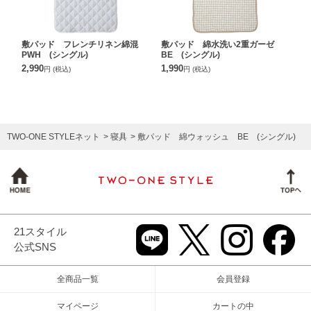
敷パッド フレンチリネン綿混
敷パッド 綿水洗い2重ガーゼ
PWH (シングル)
BE (シングル)
2,990
1,990
円
(税込)
円
(税込)
TWO-ONE STYLEネット
寝具
敷パッド 綿ウォッシュ BE (シングル)
21スタイル
公式SNS
全商品一覧
会員登録
マイページ
カートの中