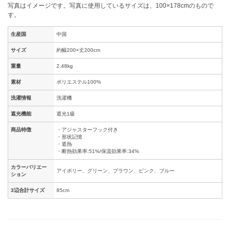
写真はイメージです。写真に使用しているサイズは、100×178cmのもので
す。
生産国
中国
サイズ
約幅200×丈200cm
重量
2.48kg
素材
ポリエステル100%
洗濯情報
洗濯機
遮光機能
遮光1級
商品特徴
・アジャスターフック付き
・形状記憶
・遮熱
・断熱効果率:51%/保温効果率:34%
カラーバリエー
アイボリー、グリーン、ブラウン、ピンク、ブルー
ション
3辺合計サイズ
85cm