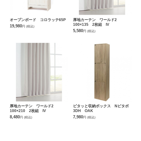
オープンボード コロラッテ65P
厚地カーテン ワールド2
100×135 2枚組 IV
19,980
円
(税込)
5,580
円
(税込)
厚地カーテン ワールド2
ピタッと収納ボックス Nピタボ
100×210 2枚組 IV
3DH OAK
8,480
7,980
円
(税込)
円
(税込)