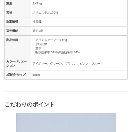
重量
2.48kg
素材
ポリエステル100%
洗濯情報
洗濯機
遮光機能
遮光1級
商品特徴
・アジャスターフック付き
・形状記憶
・遮熱
・断熱効果率:51%/保温効果率:34%
カラーバリエー
アイボリー、グリーン、ブラウン、ピンク、ブルー
ション
3辺合計サイズ
85cm
こだわりのポイント