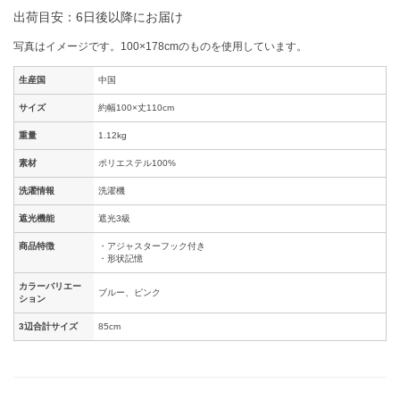
出荷目安：6日後以降にお届け
写真はイメージです。100×178cmのものを使用しています。
生産国
中国
サイズ
約幅100×丈110cm
重量
1.12kg
素材
ポリエステル100%
洗濯情報
洗濯機
遮光機能
遮光3級
商品特徴
・アジャスターフック付き
・形状記憶
カラーバリエー
ブルー、ピンク
ション
3辺合計サイズ
85cm