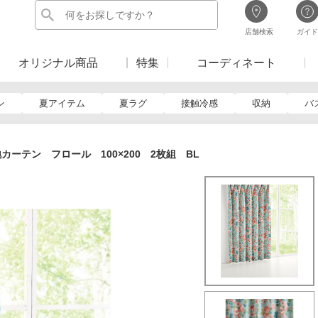
店舗検索
ガイド
オリジナル商品
特集
コーディネート
ン
夏アイテム
夏ラグ
接触冷感
収納
バ
カーテン フロール 100×200 2枚組 BL