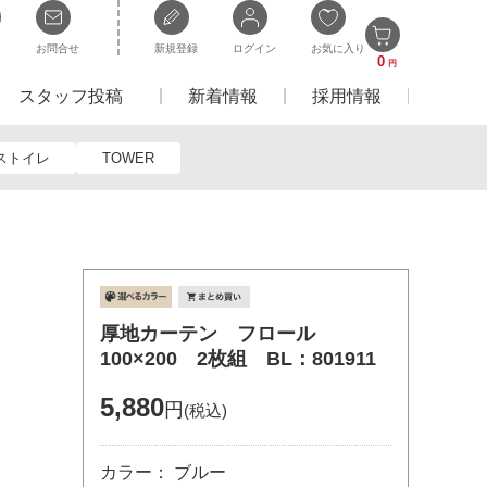
お問合せ
新規登録
ログイン
お気に入り
0
円
スタッフ投稿
新着情報
採用情報
ストイレ
TOWER
厚地カーテン フロール
100×200 2枚組 BL：801911
5,880
円
(税込)
カラー： ブルー