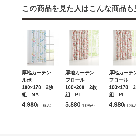
この商品を見た人はこんな商品も
厚地カーテン
厚地カーテン
厚地カー
ルポ
フロール
フロール
100×178 2枚
100×200 2枚
100×178 
組 NA
組 PI
組 PI
4,980
5,880
4,980
円
(税込)
円
(税込)
円
(税込