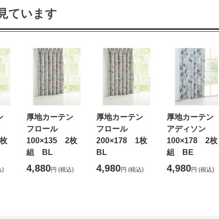
見ています
テン
厚地カーテン
厚地カーテン
厚地カーテ
フロール
フロール
アディソン
2枚
100×135 2枚
200×178 1枚
100×178 2枚
組 BL
BL
組 BE
4,880
4,980
4,980
)
円
(税込)
円
(税込)
円
(税込)