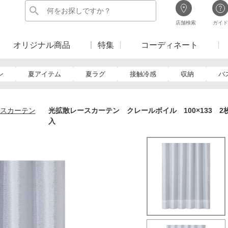
店舗検索
ガイド
オリジナル商品
特集
コーディネート
ン
夏アイテム
夏ラグ
接触冷感
収納
バ
スカーテン
光拡散レースカーテン クレールボイル 100×133 2
入