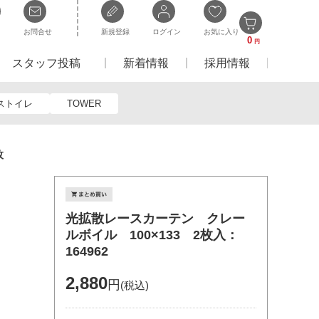
お問合せ
新規登録
ログイン
お気に入り
0
円
スタッフ投稿
新着情報
採用情報
ストイレ
TOWER
枚
光拡散レースカーテン クレー
ルボイル 100×133 2枚入：
164962
2,880
円
(税込)