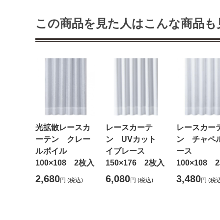
この商品を見た人はこんな商品も
光拡散レースカ
レースカーテ
レースカー
ーテン クレー
ン UVカット
ン チャペ
ルボイル
イブレース
ース
100×108 2枚入
150×176 2枚入
100×108 
2,680
6,080
3,480
円
(税込)
円
(税込)
円
(税込