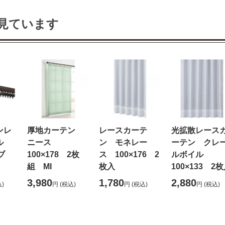
見ています
ンレ
厚地カーテン
レースカーテ
光拡散レース
ル
ニース
ン モネレー
ーテン クレ
ブ
100×178 2枚
ス 100×176 2
ルボイル
組 MI
枚入
100×133 2
3,980
1,780
2,880
)
円
(税込)
円
(税込)
円
(税込)