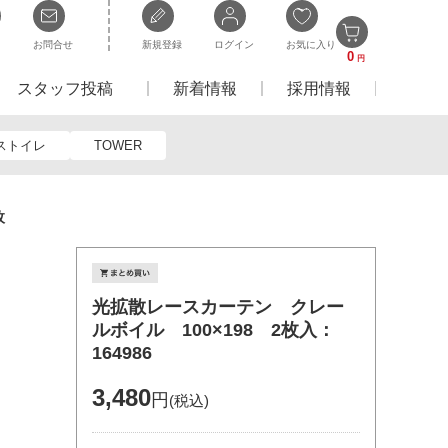
お問合せ
新規登録
ログイン
お気に入り
0
円
スタッフ投稿
新着情報
採用情報
ストイレ
TOWER
枚
光拡散レースカーテン クレー
ルボイル 100×198 2枚入：
164986
3,480
円
(税込)