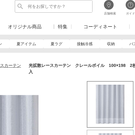
店舗検索
ガイド
オリジナル商品
特集
コーディネート
ン
夏アイテム
夏ラグ
接触冷感
収納
バ
スカーテン
光拡散レースカーテン クレールボイル 100×198 2
入