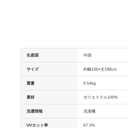
生産国
中国
サイズ
約幅100×丈198cm
重量
0.54kg
素材
ポリエステル100%
洗濯情報
洗濯機
UVカット率
67.3%