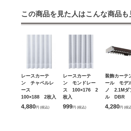
この商品を見た人はこんな商品も
レースカーテ
レースカーテ
装飾カーテ
ン チャペルレ
ン モンドレー
ール モデ
ース
ス 100×176 2
ノ 2.1Mダ
100×188 2枚入
枚入
ル DBR
4,880
999
4,280
円
(税込)
円
(税込)
円
(税込