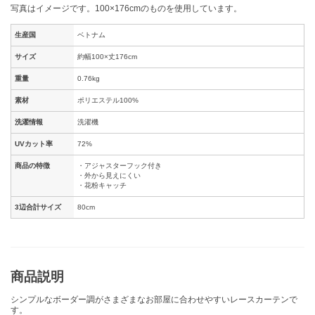
写真はイメージです。100×176cmのものを使用しています。
生産国
ベトナム
サイズ
約幅100×丈176cm
重量
0.76kg
素材
ポリエステル100%
洗濯情報
洗濯機
UVカット率
72%
商品の特徴
・アジャスターフック付き
・外から見えにくい
・花粉キャッチ
3辺合計サイズ
80cm
商品説明
シンプルなボーダー調がさまざまなお部屋に合わせやすいレースカーテンで
す。