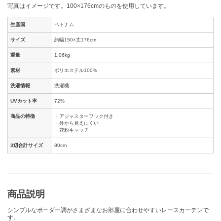
写真はイメージです。100×176cmのものを使用しています。
生産国
ベトナム
サイズ
約幅150×丈176cm
重量
1.06kg
素材
ポリエステル100%
洗濯情報
洗濯機
UVカット率
72%
商品の特徴
・アジャスターフック付き
・外から見えにくい
・花粉キャッチ
3辺合計サイズ
80cm
商品説明
シンプルなボーダー調がさまざまなお部屋に合わせやすいレースカーテンで
す。