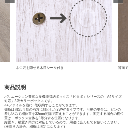
ous
ネジ穴を隠せる木目シール付き
背面
商品説明
バリエーション豊富な多機能収納ボックス「ピタボ」シリーズの「A4サイズ
対応」3段カラーボックスです。
A4ファイルを縦に3段収納することができます。
棚板は固定/可動の両方に対応した2WAYタイプです。可動の場合は、ピンの
差し込みで棚位置を32mm間隔で変えることができます。固定する場合の棚位
置は、ボックス全体を3等分する位置になります。
縦置き、横置き両方に対応しているので、用途に合わせてお使いください。
(横置きの場合、棚板は固定になります)