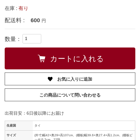
在庫 :
有り
配送料 :
600
円
数量：
お気に入りに追加
この商品について問い合わせる
出荷目安：6日後以降にお届け
生産国
タイ
サイズ
(外寸)幅42×奥29×高107cm、(棚板)幅39.6×奥27.4×高1.2cm、(棚板ピ
ッチ)3.2cm、22段