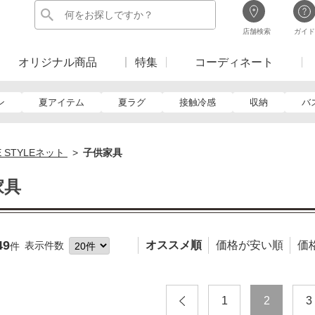
店舗検索
ガイド
オリジナル商品
特集
コーディネート
ン
夏アイテム
夏ラグ
接触冷感
収納
バ
E STYLEネット
子供家具
家具
49
オススメ順
価格が安い順
価
表示件数
件
1
2
3