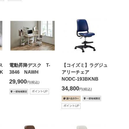
ス
電動昇降デスク T-
【コイズミ】ラグジュ
K
3846 NAWH
アリーチェア
NODC-193BKNB
29,900
円
(税込)
34,800
円
(税込)