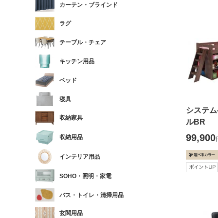
カーテン・ブラインド
ラグ
テーブル・チェア
キッチン用品
ベッド
寝具
システム
収納家具
ルBR
99,900
収納用品
インテリア用品
SOHO・照明・家電
バス・トイレ・清掃用品
玄関用品