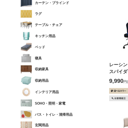
カーテン・ブラインド
ラグ
テーブル・チェア
キッチン用品
ベッド
寝具
レーシン
収納家具
スパイダ
9,990
収納用品
円
インテリア用品
SOHO・照明・家電
バス・トイレ・清掃用品
玄関用品