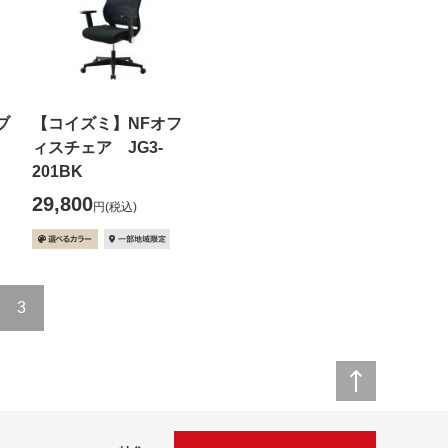
ブ
【コイズミ】NFオフ
ィスチェア JG3-
201BK
29,800
円
(税込)
3