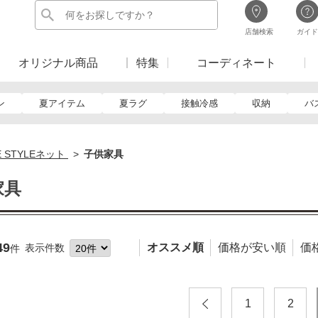
店舗検索
ガイド
オリジナル商品
特集
コーディネート
ン
夏アイテム
夏ラグ
接触冷感
収納
バ
E STYLEネット
子供家具
家具
49
オススメ順
価格が安い順
価
表示件数
件
1
2