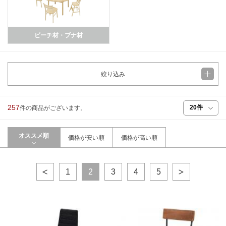
ビーチ材・ブナ材
絞り込み
257
件の商品がございます。
オススメ順
価格が安い順
価格が高い順
1
2
3
4
5