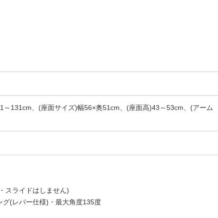
121～131cm、(座面サイズ)幅56×奥51cm、(座面高)43～53cm、(アーム
・スライドはしません)
グ(レバー仕様)・最大角度135度