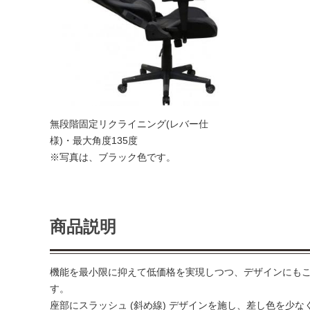
無段階固定リクライニング(レバー仕
様)・最大角度135度
※写真は、ブラック色です。
商品説明
機能を最小限に抑えて低価格を実現しつつ、デザインにも
す。
座部にスラッシュ (斜め線) デザインを施し、差し色を少