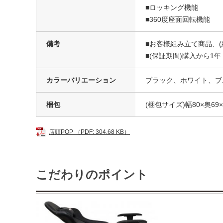
■ロッキング機能
■360度座面回転機能
備考
■お客様組み立て商品、(
■(保証期間)購入から1年
カラーバリエーション
ブラック、ホワイト、ブ
梱包
(梱包サイズ)幅80×奥69×
店頭POP （PDF: 304.68 KB）
こだわりのポイント