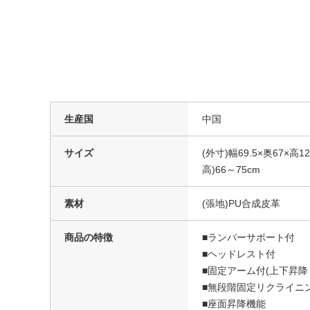
生産国
中国
サイズ
(外寸)幅69.5×奥67×高
高)66～75cm
素材
(張地)PU合成皮革
商品の特徴
■ランバーサポート付
■ヘッドレスト付
■固定アーム付(上下昇降
■無段階固定リクライニン
■座面昇降機能