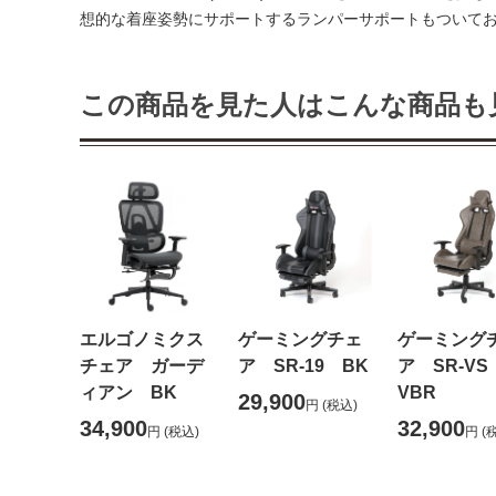
想的な着座姿勢にサポートするランパーサポートもついて
この商品を見た人はこんな商品も
エルゴノミクス
ゲーミングチェ
ゲーミング
チェア ガーデ
ア SR-19 BK
ア SR-V
ィアン BK
VBR
29,900
円
(税込)
34,900
32,900
円
(税込)
円
(