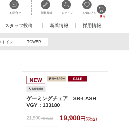
お問合せ
新規登録
ログイン
お気に入り
0
円
スタッフ投稿
新着情報
採用情報
ストイレ
TOWER
ゲーミングチェア SR-LASH
VGY：133180
19,900
21,900
円
円
(税込)
(税込)