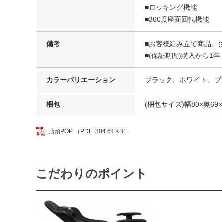
■ロッキング機能
■360度座面回転機能
備考
■お客様組み立て商品、(
■(保証期間)購入から1年
カラーバリエーション
ブラック、ホワイト、ブ
梱包
(梱包サイズ)幅80×奥69×
店頭POP （PDF: 304.68 KB）
こだわりのポイント