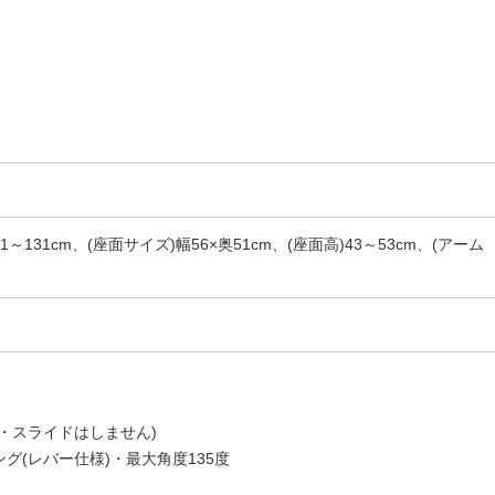
121～131cm、(座面サイズ)幅56×奥51cm、(座面高)43～53cm、(アーム
・スライドはしません)
グ(レバー仕様)・最大角度135度