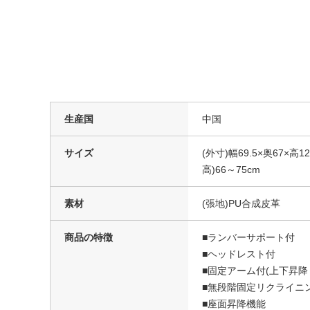
生産国
中国
サイズ
(外寸)幅69.5×奥67×高
高)66～75cm
素材
(張地)PU合成皮革
商品の特徴
■ランバーサポート付
■ヘッドレスト付
■固定アーム付(上下昇降
■無段階固定リクライニン
■座面昇降機能