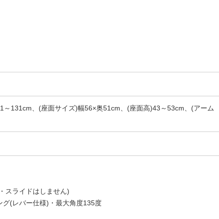
121～131cm、(座面サイズ)幅56×奥51cm、(座面高)43～53cm、(アーム
・スライドはしません)
グ(レバー仕様)・最大角度135度