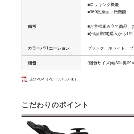
■ロッキング機能
■360度座面回転機能
備考
■お客様組み立て商品、(
■(保証期間)購入から1年
カラーバリエーション
ブラック、ホワイト、ブ
梱包
(梱包サイズ)幅80×奥69×
店頭POP （PDF: 304.68 KB）
こだわりのポイント