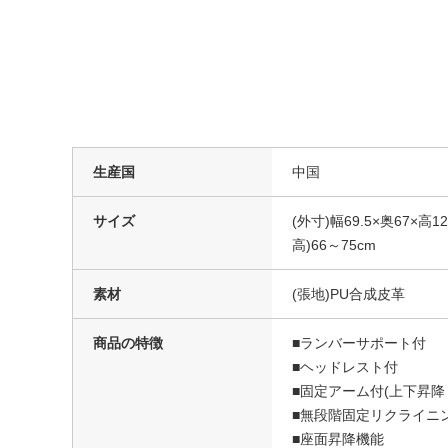
生産国
中国
サイズ
(外寸)幅69.5×奥67×高
高)66～75cm
素材
(張地)PU合成皮革
商品の特徴
■ランバーサポート付
■ヘッドレスト付
■固定アーム付(上下昇降
■無段階固定リクライニン
■座面昇降機能