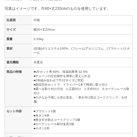
写真はイメージです。巾60×丈220cmのものを使用しています。
生産国
中国
サイズ
幅30×丈220cm
重量
0.33kg
素材
(生地)ポリエステル100%、(フレーム)アルミニウム、(ブラケット)スチ
ール
遮光機能
非遮光
商品の特徴
■UVカット率:93%、保温効果率:32.6%
■チェーンの左右操作を簡単に変えられる
■2本組み合わせて巾22サイズに対応
■部品完全セットで、ドライバー1本で簡単に取り付け
■選べる取り付け方法 1:正面付け 2:天井付け 3:カーテンレール取
付け
■小さなお子様にも安心安全。「巻き付け防止コードクリップ」を付
属。
セット内容
■ブラケット2個
■木ネジ4本
■巻き付き防止コードクリップ1個
■カーテンレール取付金具2個
■小ネジ2本