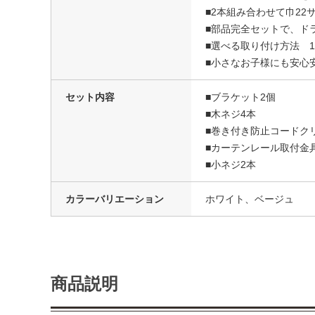
■2本組み合わせて巾22
■部品完全セットで、ド
■選べる取り付け方法 1
■小さなお子様にも安心
セット内容
■ブラケット2個
■木ネジ4本
■巻き付き防止コードク
■カーテンレール取付金
■小ネジ2本
カラーバリエーション
ホワイト、ベージュ
商品説明