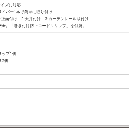
サイズに対応
ライバー1本で簡単に取り付け
:正面付け 2:天井付け 3:カーテンレール取付け
安全。「巻き付け防止コードクリップ」を付属。
リップ1個
具2個