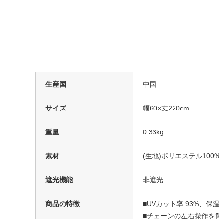
生産国
中国
サイズ
幅60×丈220cm
重量
0.33kg
素材
(生地)ポリエステル10
遮光機能
非遮光
商品の特徴
■UVカット率:93%、保温
■チェーンの左右操作を