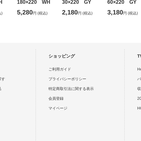
H
180×220 WH
30×220 GY
60×220 GY
5,280
2,180
3,180
)
円
(税込)
円
(税込)
円
(税込)
ショッピング
T
ご利用ガイド
H
探す
プライバシーポリシー
バ
品
特定商取引法に関する表示
収
会員登録
2
マイページ
HO