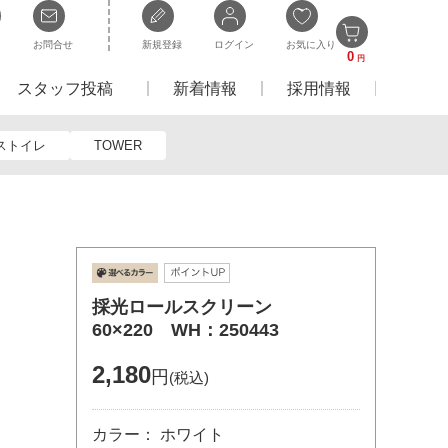
お問合せ
新規登録
ログイン
お気に入り
0
円
スタッフ投稿
新着情報
採用情報
ストイレ
TOWER
採光ロールスクリーン
60×220 WH：250443
2,180
円
(税込)
カラー： ホワイト