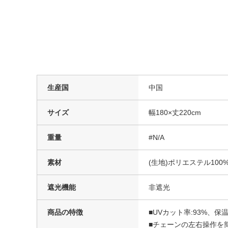
生産国
中国
サイズ
幅180×丈220cm
重量
#N/A
素材
(生地)ポリエステル10
遮光機能
非遮光
商品の特徴
■UVカット率:93%、保温
■チェーンの左右操作を