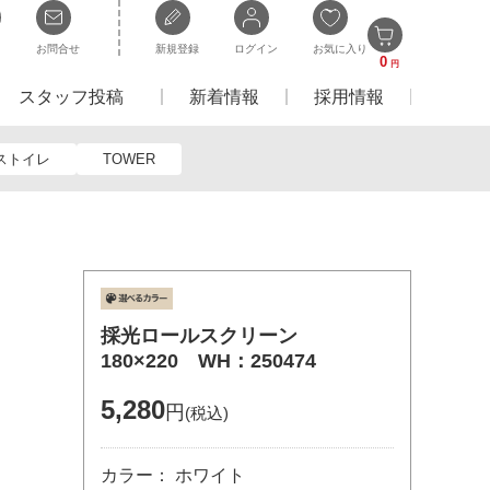
お問合せ
新規登録
ログイン
お気に入り
0
円
スタッフ投稿
新着情報
採用情報
ストイレ
TOWER
採光ロールスクリーン
180×220 WH：250474
5,280
円
(税込)
カラー： ホワイト