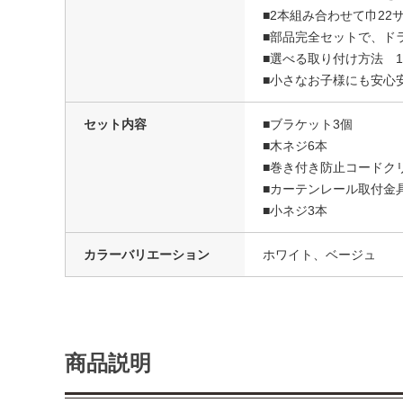
■2本組み合わせて巾22
■部品完全セットで、ド
■選べる取り付け方法 1
■小さなお子様にも安心
セット内容
■ブラケット3個
■木ネジ6本
■巻き付き防止コードク
■カーテンレール取付金
■小ネジ3本
カラーバリエーション
ホワイト、ベージュ
商品説明