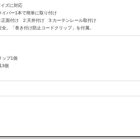
サイズに対応
ライバー1本で簡単に取り付け
:正面付け 2:天井付け 3:カーテンレール取付け
安全。「巻き付け防止コードクリップ」を付属。
リップ1個
具3個