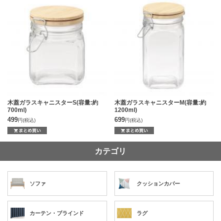
木蓋ガラスキャニスターS(容量:約
木蓋ガラスキャニスターM(容量:約
700ml)
1200ml)
499
699
円
(税込)
円
(税込)
カテゴリ
ソファ
クッションカバー
カーテン・ブラインド
ラグ