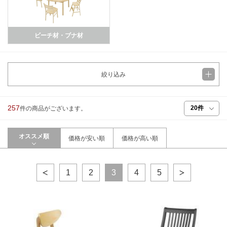
ビーチ材・ブナ材
絞り込み
257
件の商品がございます。
オススメ順
価格が安い順
価格が高い順
1
2
3
4
5