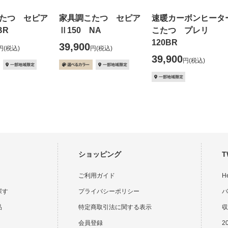
たつ セピア
家具調こたつ セピア
速暖カーボンヒータ
BR
Ⅱ150 NA
こたつ プレリ
120BR
39,900
円
(税込)
円
(税込)
39,900
円
(税込)
ショッピング
T
ご利用ガイド
H
探す
プライバシーポリシー
バ
品
特定商取引法に関する表示
収
会員登録
2