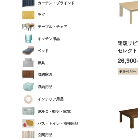
カーテン・ブラインド
ラグ
テーブル・チェア
キッチン用品
速暖リ
セレクト1
ベッド
26,900
寝具
収納家具
収納用品
インテリア用品
SOHO・照明・家電
バス・トイレ・清掃用品
玄関用品