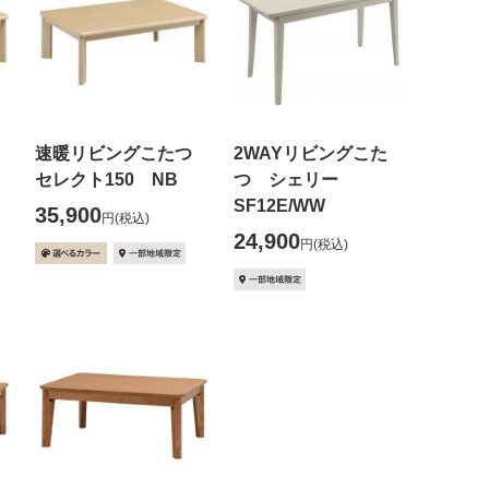
つ
速暖リビングこたつ
2WAYリビングこた
セレクト150 NB
つ シェリー
SF12E/WW
35,900
円
(税込)
24,900
円
(税込)