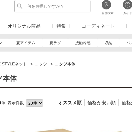
店舗検索
ガイド
オリジナル商品
特集
コーディネート
ン
夏アイテム
夏ラグ
接触冷感
収納
バ
E STYLEネット
コタツ
コタツ本体
ツ本体
9
オススメ順
価格が安い順
価格
表示件数
件