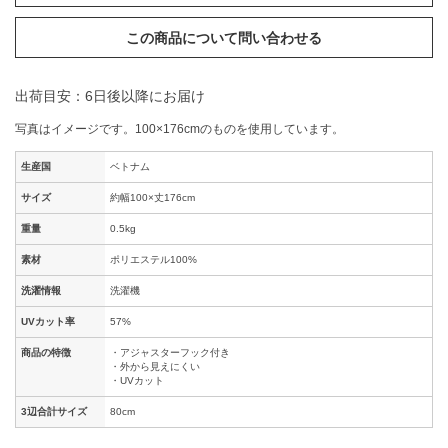
この商品について問い合わせる
出荷目安：6日後以降にお届け
写真はイメージです。100×176cmのものを使用しています。
生産国
ベトナム
サイズ
約幅100×丈176cm
重量
0.5kg
素材
ポリエステル100%
洗濯情報
洗濯機
UVカット率
57%
商品の特徴
・アジャスターフック付き
・外から見えにくい
・UVカット
3辺合計サイズ
80cm