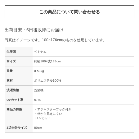
この商品について問い合わせる
出荷目安：6日後以降にお届け
写真はイメージです。100×176cmのものを使用しています。
生産国
ベトナム
サイズ
約幅100×丈183cm
重量
0.53kg
素材
ポリエステル100%
洗濯情報
洗濯機
UVカット率
57%
商品の特徴
・アジャスターフック付き
・外から見えにくい
・UVカット
3辺合計サイズ
80cm