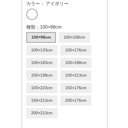
カラー： アイボリー
種類：100×98cm
100×98cm
100×108cm
100×133cm
100×176cm
100×183cm
100×188cm
100×198cm
100×213cm
100×223cm
150×176cm
150×213cm
200×176cm
200×213cm