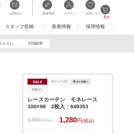
お問合せ
新規登録
ログイン
お気に入り
0
円
スタッフ投稿
新着情報
採用情報
ストイレ
TOWER
レースカーテン モネレース
100×98 2枚入：649353
1,280
1,480
円
円
(税込)
(税込)