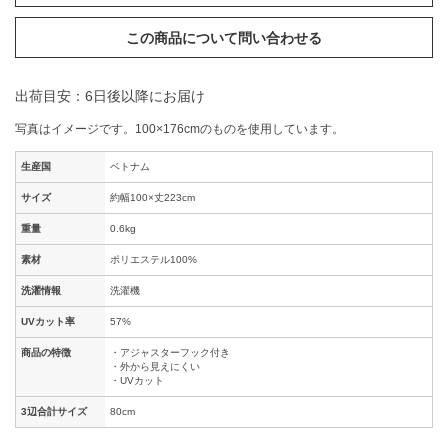
この商品について問い合わせる
出荷目安：6日後以降にお届け
写真はイメージです。100×176cmのものを使用しています。
生産国
ベトナム
サイズ
約幅100×丈223cm
重量
0.6kg
素材
ポリエステル100%
洗濯情報
洗濯機
UVカット率
57%
商品の特徴
・アジャスターフック付き
・外から見えにくい
・UVカット
3辺合計サイズ
80cm