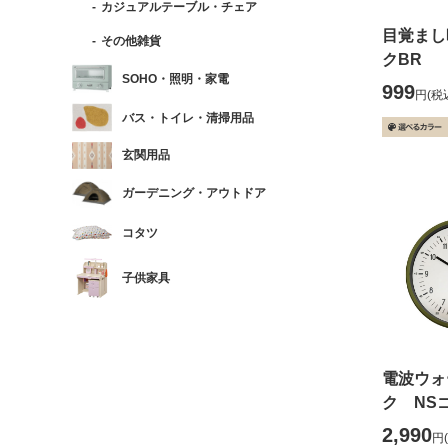
カジュアルテーブル・チェア
目覚まし
その他雑貨
クBR
SOHO・照明・家電
999
円
(税
バス・トイレ・清掃用品
玄関用品
ガーデニング・アウトドア
コタツ
子供家具
電波ウォ
ク NS
2,990
円