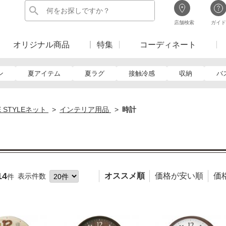
店舗検索
ガイド
オリジナル商品
特集
コーディネート
ン
夏アイテム
夏ラグ
接触冷感
収納
バ
E STYLEネット
インテリア用品
時計
14
オススメ順
価格が安い順
価
表示件数
件