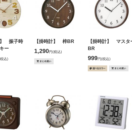
】 振子時
【掛時計】 梓BR
【掛時計】 マスタ
キー
BR
1,290
円
(税込)
999
(税込)
円
(税込)