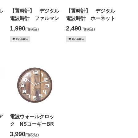
ル
【置時計】 デジタル
【置時計】 デジタル
ニ
電波時計 ファルマン
電波時計 ホーネット
1,990
2,490
円
(税込)
円
(税込)
ア
電波ウォールクロッ
ク NSコーギーBR
3,990
円
(税込)