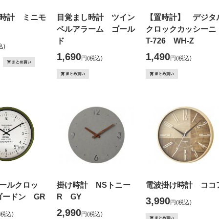
時計 ミニモ
目覚まし時計 ツイン
【置時計】 デジタ
ベルアラーム ゴール
クロックカッシー
ド
T-726 WH-Z
込)
1,690
1,490
円
(税込)
円
(税込)
ールクロッ
掛け時計 NSトニー
電波掛け時計 ココ
ゴードン GR
R GY
3,990
円
(税込)
2,990
(税込)
円
(税込)