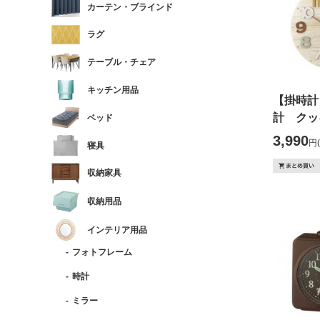
カーテン・ブラインド
ラグ
テーブル・チェア
キッチン用品
【掛時計
計 クッ
ベッド
3,990
円
寝具
収納家具
収納用品
インテリア用品
フォトフレーム
時計
ミラー