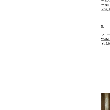
チェス
W80xD
￥39,8
5.
フリー
W90xD
￥15,8