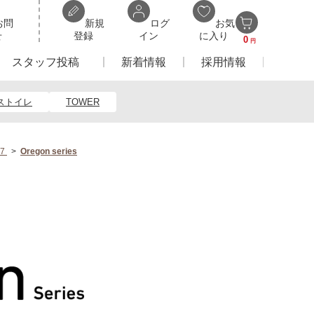
お問
新規
ログ
お気
せ
登録
イン
に入り
0
円
スタッフ投稿
新着情報
採用情報
ストイレ
TOWER
7
Oregon series