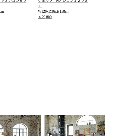
 Nオレゴン８０
シェルフ Nオレゴン１２０Ｓ
Ｌ
cm
W120xD36xH150cm
￥29,800