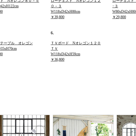
ト Nオレゴン８０－５
ローチェスト Nオレゴン１２
ローチェスト
42xH122cm
０－３
−３
00
W118xD42xH80cm
W80xD42xH80
￥39,800
￥29,800
6.
テーブル オレゴン
ＴＶボード Nオレゴン１２０
35xH70cm
ＴＶ
00
W118xD42xH59cm
￥36,800