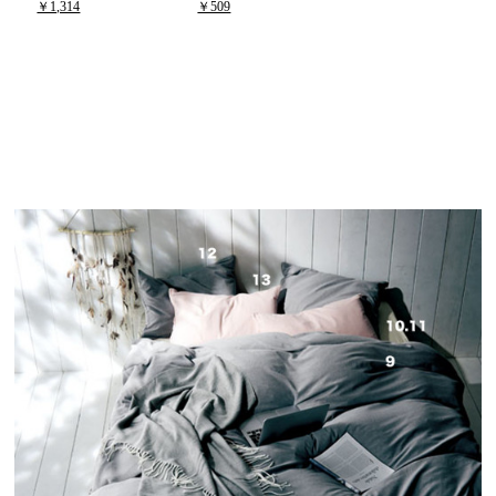
￥1,314
￥509