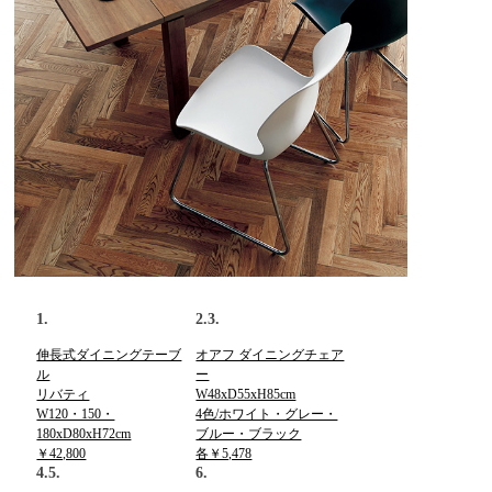
1.
2.3.
伸長式ダイニングテーブ
オアフ ダイニングチェア
ル
ー
リバティ
W48xD55xH85cm
W120・150・
4色/ホワイト・グレー・
180xD80xH72cm
ブルー・ブラック
￥42,800
各￥5,478
4.5.
6.