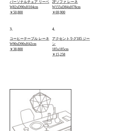
パーソナルチェア リーベ
2Pソファ レーネ
W82xD90xH104cm
W155xD84xH78cm
￥50,800
￥69,900
3.
4.
コーヒーテーブル レーネ
アクセントラグ185 ジー
W90xD90xH42cm
ン
￥38,800
185x185cm
￥15,258