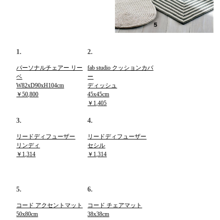
1.
2.
パーソナルチェアー リー
fab studio クッションカバ
ベ
ー
W82xD90xH104cm
ディッシュ
￥50,800
45x45cm
￥1,405
3.
4.
リードディフューザー
リードディフューザー
リンディ
セシル
￥1,314
￥1,314
5.
6.
コード アクセントマット
コード チェアマット
50x80cm
38x38cm