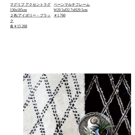
マグリブ アクセントラグ
ペーンマルチフレーム
130x185cm
W29.5xD2.7xH29.5cm
２色/アイボリー・ブラッ
￥1,760
ク
各￥15,268