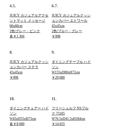
4.5.
6.7.
JUICY カジュアルアクセ
JUICY カジュアルクッシ
ントマット メッセージ
ョンカバー エトワール
60x60cm
45x45cm
2色/グレー・ピンク
2色/ブルー・グレー
各￥1,304
￥998
8.
9.
JUICY カジュアルクッシ
ダイニングテーブル ハド
ョンカバー ステラ
ソン
45x45cm
W155xD80xH72cm
￥998
￥29,000
10.
11.
ダイニングチェアー ハド
フリーシェルフ NSブル
ソン
ク 75185
W43xD55xH75cm
W76.5xD41.5xH184cm
各￥8,000
￥14,055