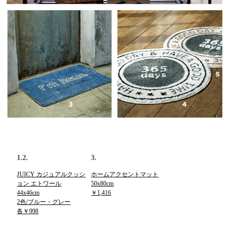
1.2.
3.
JUICY カジュアルクッシ
ホームアクセントマット
ョン エトワール
50x80cm
44x46cm
￥1,416
2色/ブルー・グレー
各￥998