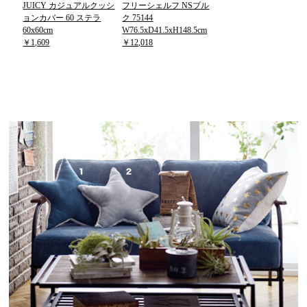
JUICY カジュアルクッシ
フリーシェルフ NSブル
ョンカバー 60 ステラ
ク 75144
60x60cm
W76.5xD41.5xH148.5cm
￥1,609
￥12,018