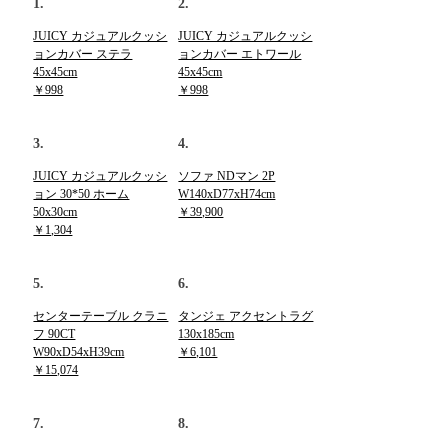
1.
2.
JUICY カジュアルクッシ
JUICY カジュアルクッシ
ョンカバー ステラ
ョンカバー エトワール
45x45cm
45x45cm
￥998
￥998
3.
4.
JUICY カジュアルクッシ
ソファ NDマン 2P
ョン 30*50 ホーム
W140xD77xH74cm
50x30cm
￥39,900
￥1,304
5.
6.
センターテーブル クラニ
タンジェ アクセントラグ
フ 90CT
130x185cm
W90xD54xH39cm
￥6,101
￥15,074
7.
8.