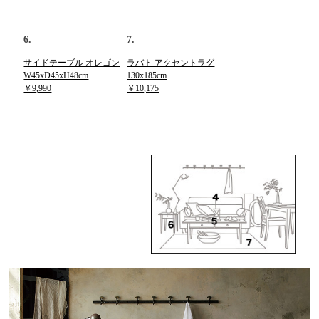
6.
7.
サイドテーブル オレゴン
ラバト アクセントラグ
W45xD45xH48cm
130x185cm
￥9,990
￥10,175