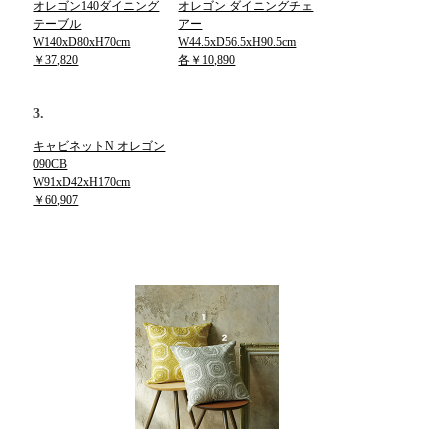
オレゴン140ダイニング
オレゴン ダイニングチェ
テーブル
アー
W140xD80xH70cm
W44.5xD56.5xH90.5cm
￥37,820
各￥10,890
3.
キャビネットN オレゴン
090CB
W91xD42xH170cm
￥60,907