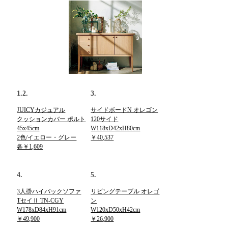
1.2.
3.
JUICYカジュアル
サイドボードN オレゴン
クッションカバー ポルト
120サイド
45x45cm
W118xD42xH80cm
2色/イエロー・グレー
￥40,537
各￥1,609
4.
5.
3人掛ハイバックソファ
リビングテーブル オレゴ
TセイⅡ TN-CGY
ン
W178xD84xH91cm
W120xD50xH42cm
￥49,900
￥26,900